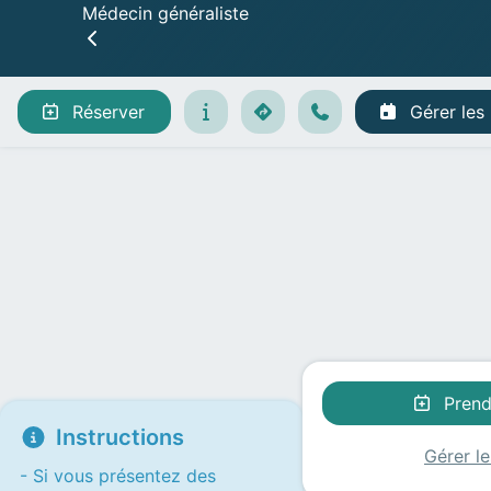
Médecin généraliste
Gérer les rendez-vous
Réserver
Gérer les
Prend
Instructions
Gérer l
- Si vous présentez des