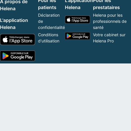
Pour les
L'application
Pour les
À propos de
patients
Helena
prestataires
Helena
Déclaration
Helena pour les
L'application
de
professionnels de
Helena
confidentialité
santé
Conditions
Votre cabinet sur
d'utilisation
Helena Pro