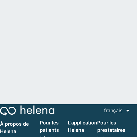
français
Pour les
L'application
Pour les
À propos de
patients
Helena
prestataires
Helena