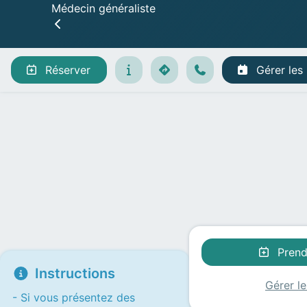
Médecin généraliste
Gérer les rendez-vous
Réserver
Gérer les
Prend
Instructions
Gérer l
- Si vous présentez des