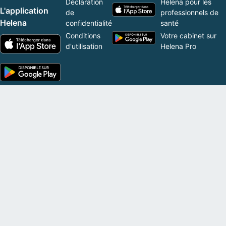
Déclaration
Helena pour les
L'application
de
professionnels de
Helena
confidentialité
santé
Conditions
Votre cabinet sur
d'utilisation
Helena Pro