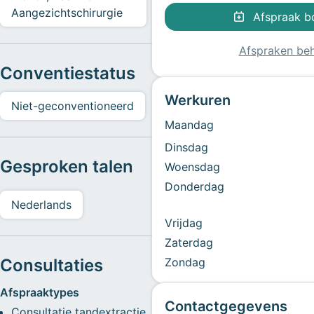
Aangezichtschirurgie
Afspraak b
Afspraken be
Conventiestatus
Werkuren
Niet-geconventioneerd
Maandag
Dinsdag
Gesproken talen
Woensdag
Donderdag
Nederlands
Vrijdag
Zaterdag
Consultaties
Zondag
Afspraaktypes
Contactgegevens
Consultatie tandextractie