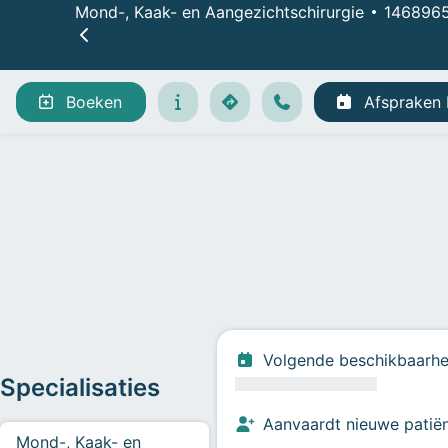
Mond-, Kaak- en Aangezichtschirurgie
146896
Afspraken beheren
Boeken
Afspraken
Volgende beschikbaarhe
Specialisaties
Aanvaardt nieuwe patië
Mond-, Kaak- en