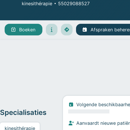
kinesithérapie
55029088527
Afspraken beheren
Boeken
Afspraken behere
Volgende beschikbaarhe
Specialisaties
Aanvaardt nieuwe patië
kinesithérapie